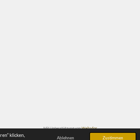
Mit Unterstützung von
Webador
en“ klicken,
Ablehnen
Zustimmen